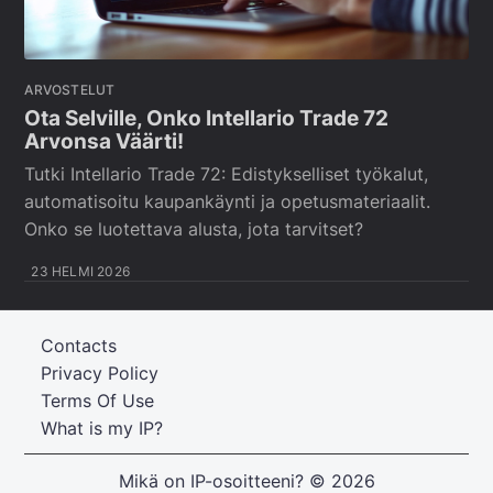
ARVOSTELUT
Ota Selville, Onko Intellario Trade 72
Arvonsa Väärti!
Tutki Intellario Trade 72: Edistykselliset työkalut,
automatisoitu kaupankäynti ja opetusmateriaalit.
Onko se luotettava alusta, jota tarvitset?
23 HELMI 2026
Contacts
Privacy Policy
Terms Of Use
What is my IP?
Mikä on IP-osoitteeni?
© 2026