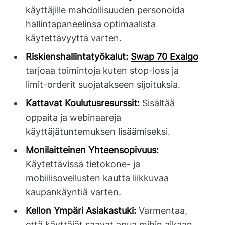
käyttäjille mahdollisuuden personoida
hallintapaneelinsa optimaalista
käytettävyyttä varten.
Riskienshallintatyökalut:
Swap 70 Exalgo
tarjoaa toimintoja kuten stop-loss ja
limit-orderit suojatakseen sijoituksia.
Kattavat Koulutusresurssit:
Sisältää
oppaita ja webinaareja
käyttäjätuntemuksen lisäämiseksi.
Monilaitteinen Yhteensopivuus:
Käytettävissä tietokone- ja
mobiilisovellusten kautta liikkuvaa
kaupankäyntiä varten.
Kellon Ympäri Asiakastuki:
Varmentaa,
että käyttäjät saavat apua mihin aikaan