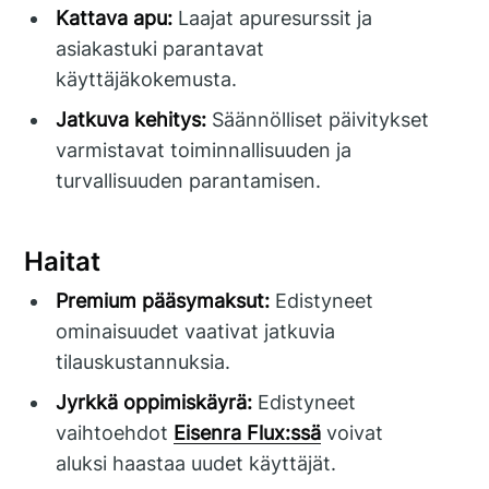
Kattava apu:
Laajat apuresurssit ja
asiakastuki parantavat
käyttäjäkokemusta.
Jatkuva kehitys:
Säännölliset päivitykset
varmistavat toiminnallisuuden ja
turvallisuuden parantamisen.
Haitat
Premium pääsymaksut:
Edistyneet
ominaisuudet vaativat jatkuvia
tilauskustannuksia.
Jyrkkä oppimiskäyrä:
Edistyneet
vaihtoehdot
Eisenra Flux:ssä
voivat
aluksi haastaa uudet käyttäjät.