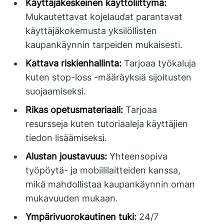
Käyttäjäkeskeinen käyttöliittymä:
Mukautettavat kojelaudat parantavat
käyttäjäkokemusta yksilöllisten
kaupankäynnin tarpeiden mukaisesti.
Kattava riskienhallinta:
Tarjoaa työkaluja
kuten stop-loss -määräyksiä sijoitusten
suojaamiseksi.
Rikas opetusmateriaali:
Tarjoaa
resursseja kuten tutoriaaleja käyttäjien
tiedon lisäämiseksi.
Alustan joustavuus:
Yhteensopiva
työpöytä- ja mobiililaitteiden kanssa,
mikä mahdollistaa kaupankäynnin oman
mukavuuden mukaan.
Ympärivuorokautinen tuki:
24/7