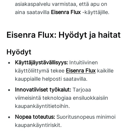
asiakaspalvelu varmistaa, että apu on
aina saatavilla
Eisenra Flux
-käyttäjille.
Eisenra Flux: Hyödyt ja haitat
Hyödyt
Käyttäjäystävällisyys:
Intuitiivinen
käyttöliittymä tekee
Eisenra Flux
kaikille
kauppiaille helposti saatavilla.
Innovatiiviset työkalut:
Tarjoaa
viimeisintä teknologiaa ensiluokkaisiin
kaupankäyntitietoihin.
Nopea toteutus:
Suoritusnopeus minimoi
kaupankäyntiriskit.