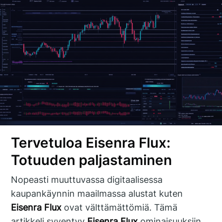
Tervetuloa Eisenra Flux:
Totuuden paljastaminen
Nopeasti muuttuvassa digitaalisessa
kaupankäynnin maailmassa alustat kuten
Eisenra Flux
ovat välttämättömiä. Tämä
artikkeli syventyy
Eisenra Flux
ominaisuuksiin,