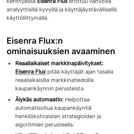
kehittyessä
Eisenra Flux
erottuu vahvoilla
analyyttisillä kyvyillä ja käyttäjäystävällisellä
käyttöliittymällä.
Eisenra Flux:n
ominaisuuksien avaaminen
Reaaliaikaiset markkinapäivitykset:
Eisenra Flux
pitää käyttäjät ajan tasalla
reaaliaikaisilla markkinatiedoilla
kaupankäynnin perusteista.
Älykäs automaatio:
Helpottaa
automatisoitua kaupankäyntiä
henkilökohtaisten strategioiden ja
algoritmien perusteella.