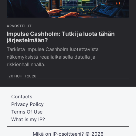
ARVOSTELUT
Impulse Cashholm: Tutki ja luota tähän
järjestelmään?
Tarkista Impulse Cashholm luotettavista
näkemyksistä reaaliaikaisella datalla ja
riskienhallinnalla.
20 HUHTI 2026
Contacts
Privacy Policy
Terms Of Use
What is my IP?
Mikä on IP-osoitteeni?
© 2026