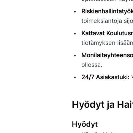
Riskienhallintatyök
toimeksiantoja sij
Kattavat Koulutusm
tietämyksen lisääm
Monilaiteyhteenso
ollessa.
24/7 Asiakastuki:
V
Hyödyt ja Hai
Hyödyt