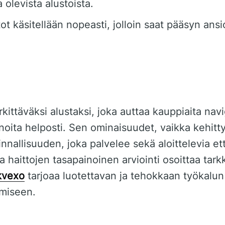
a olevista alustoista.
ot käsitellään nopeasti, jolloin saat pääsyn ansi
ttäväksi alustaksi, joka auttaa kauppiaita nav
oita helposti. Sen ominaisuudet, vaikka kehitty
nnallisuuden, joka palvelee sekä aloittelevia et
a haittojen tasapainoinen arviointi osoittaa tar
kvexo
tarjoaa luotettavan ja tehokkaan työkalu
miseen.