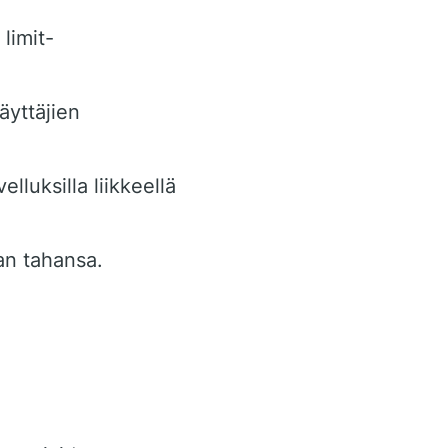
 limit-
äyttäjien
lluksilla liikkeellä
an tahansa.