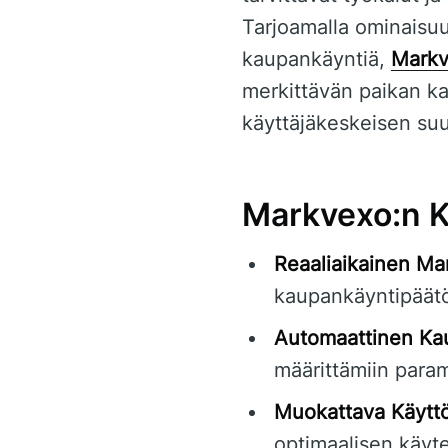
Tarjoamalla ominaisuu
kaupankäyntiä,
Mark
merkittävän paikan k
käyttäjäkeskeisen suu
Markvexo:n K
Reaaliaikainen Ma
kaupankäyntipäätö
Automaattinen Ka
määrittämiin para
Muokattava Käyttö
optimaalisen käyt