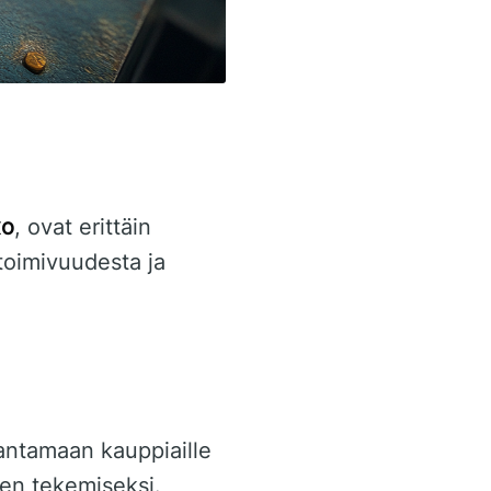
xo
, ovat erittäin
toimivuudesta ja
antamaan kauppiaille
ten tekemiseksi.