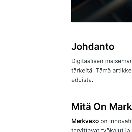
Johdanto
Digitaalisen maiseman
tärkeitä. Tämä artikkel
eduista.
Mitä On Mar
Markvexo
on innovati
tarvittavat työkalut 