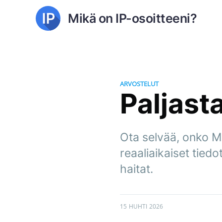
Mikä on IP-osoitteeni?
ARVOSTELUT
Paljast
Ota selvää, onko M
reaaliaikaiset tied
haitat.
15 HUHTI 2026