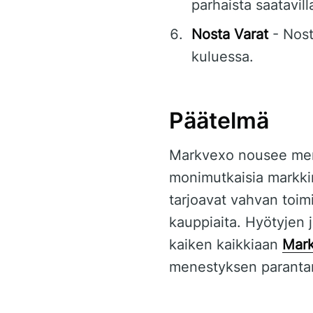
parhaista saatavill
Nosta Varat
- Nost
kuluessa.
Päätelmä
Markvexo nousee merki
monimutkaisia markkin
tarjoavat vahvan toimi
kauppiaita. Hyötyjen j
kaiken kaikkiaan
Mar
menestyksen paranta