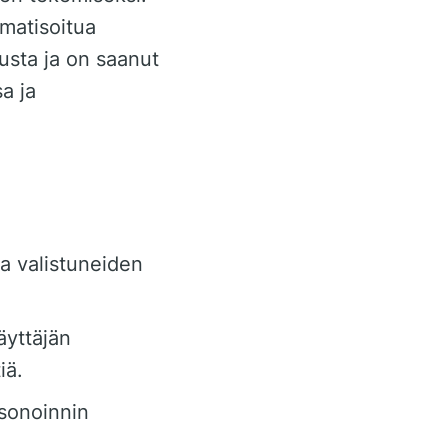
omatisoitua
sta ja on saanut
a ja
a valistuneiden
äyttäjän
iä.
rsonoinnin