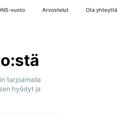
DNS-vuoto
Arvostelut
Ota yhteyttä
o:stä
n tarjoamalla
 sen hyödyt ja