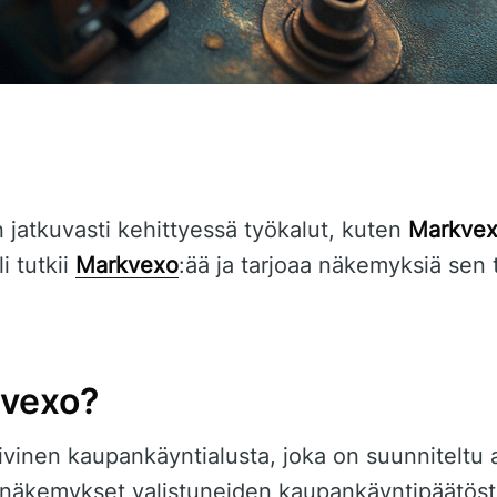
 jatkuvasti kehittyessä työkalut, kuten
Markve
i tutkii
Markvexo
:ää ja tarjoaa näkemyksiä sen 
kvexo?
ivinen kaupankäyntialusta, joka on suunniteltu 
ja näkemykset valistuneiden kaupankäyntipäätös