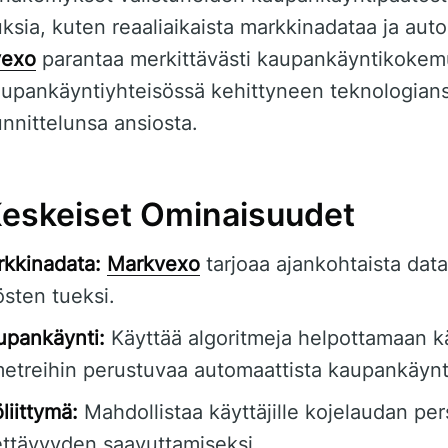
ksia, kuten reaaliaikaista markkinadataa ja aut
vexo
parantaa merkittävästi kaupankäyntikokemu
aupankäyntiyhteisössä kehittyneen teknologians
nnittelunsa ansiosta.
eskeiset Ominaisuudet
rkkinadata:
Markvexo
tarjoaa ajankohtaista data
sten tueksi.
upankäynti:
Käyttää algoritmeja helpottamaan k
metreihin perustuvaa automaattista kaupankäynt
liittymä:
Mahdollistaa käyttäjille kojelaudan pe
ettävyyden saavuttamiseksi.