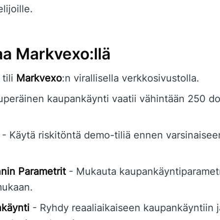
lijoille.
aa Markvexo:llä
tili
Markvexo
:n virallisella verkkosivustolla.
uperäinen kaupankäynti vaatii vähintään 250 dol
- Käytä riskitöntä demo-tiliä ennen varsinaise
nin Parametrit
- Mukauta kaupankäyntiparametre
mukaan.
nkäynti
- Ryhdy reaaliaikaiseen kaupankäyntiin 