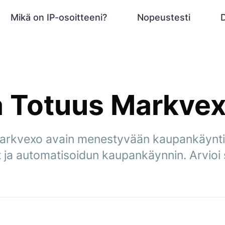
Mikä on IP-osoitteeni?
Nopeustesti
a Totuus Markvex
arkvexo avain menestyvään kaupankäyntii
ot ja automatisoidun kaupankäynnin. Arvioi