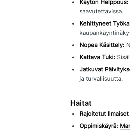
Käytön Helppous:
saavutettavissa.
Kehittyneet Työkal
kaupankäyntinäkyv
Nopea Käsittely:
N
Kattava Tuki:
Sisäl
Jatkuvat Päivityks
ja turvallisuutta.
Haitat
Rajoitetut Ilmaise
Oppimiskäyrä:
Mar