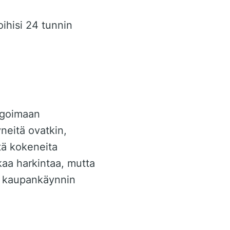
oihisi 24 tunnin
igoimaan
neitä ovatkin,
tä kokeneita
kkaa harkintaa, mutta
n kaupankäynnin