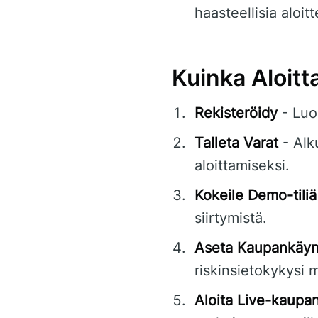
haasteellisia aloitte
Kuinka Aloitt
Rekisteröidy
- Luo 
Talleta Varat
- Alk
aloittamiseksi.
Kokeile Demo-tiliä
siirtymistä.
Aseta Kaupankäyn
riskinsietokykysi 
Aloita Live-kaupa