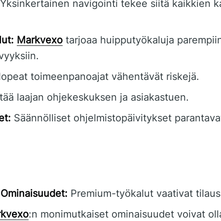
Yksinkertainen navigointi tekee siitä kaikkien 
ut:
Markvexo
tarjoaa huipputyökaluja parempii
yyksiin.
opeat toimeenpanoajat vähentävät riskejä.
tää laajan ohjekeskuksen ja asiakastuen.
et:
Säännölliset ohjelmistopäivitykset parantavat
t Ominaisuudet:
Premium-työkalut vaativat tilau
kvexo
:n monimutkaiset ominaisuudet voivat oll