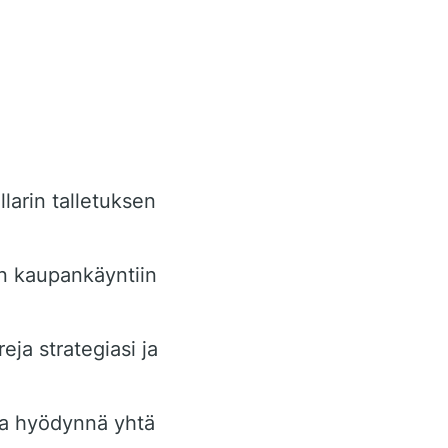
larin talletuksen
en kaupankäyntiin
ja strategiasi ja
ja hyödynnä yhtä