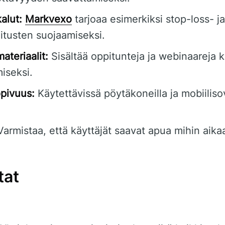
alut:
Markvexo
tarjoaa esimerkiksi stop-loss- ja
oitusten suojaamiseksi.
ateriaalit:
Sisältää oppitunteja ja webinaareja k
iseksi.
pivuus:
Käytettävissä pöytäkoneilla ja mobiilisove
armistaa, että käyttäjät saavat apua mihin aika
tat