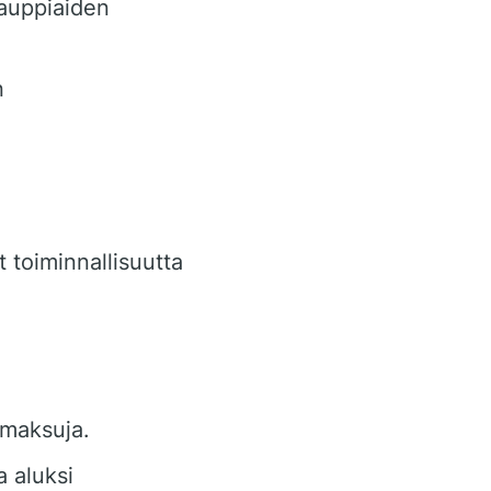
kauppiaiden
n
 toiminnallisuutta
smaksuja.
a aluksi